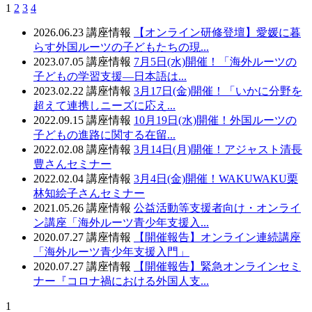
1
2
3
4
2026.06.23
講座情報
【オンライン研修登壇】愛媛に暮
らす外国ルーツの子どもたちの現...
2023.07.05
講座情報
7月5日(水)開催！「海外ルーツの
子どもの学習支援―日本語は...
2023.02.22
講座情報
3月17日(金)開催！「いかに分野を
超えて連携しニーズに応え...
2022.09.15
講座情報
10月19日(水)開催！外国ルーツの
子どもの進路に関する在留...
2022.02.08
講座情報
3月14日(月)開催！アジャスト清長
豊さんセミナー
2022.02.04
講座情報
3月4日(金)開催！WAKUWAKU栗
林知絵子さんセミナー
2021.05.26
講座情報
公益活動等支援者向け・オンライ
ン講座「海外ルーツ青少年支援入...
2020.07.27
講座情報
【開催報告】オンライン連続講座
「海外ルーツ青少年支援入門」
2020.07.27
講座情報
【開催報告】緊急オンラインセミ
ナー『コロナ禍における外国人支...
1