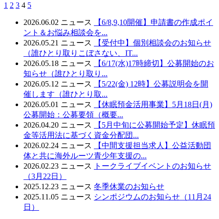
1
2
3
4
5
2026.06.02
ニュース
【6/8,9,10開催】申請書の作成ポイ
ント＆お悩み相談会を...
2026.05.21
ニュース
【受付中】個別相談会のお知らせ
（誰ひとり取りこぼさない、IT...
2026.05.18
ニュース
【6/17(水)17時締切】公募開始のお
知らせ（誰ひとり取り...
2026.05.12
ニュース
【5/22(金) 12時】公募説明会を開
催します（誰ひとり取...
2026.05.01
ニュース
【休眠預金活用事業】5月18日(月)
公募開始：公募要領（概要...
2026.04.20
ニュース
【5月中旬に公募開始予定】休眠預
金等活用法に基づく資金分配団...
2026.02.24
ニュース
【中間支援担当求人】公益活動団
体と共に海外ルーツ青少年支援の...
2026.02.23
ニュース
トークライブイベントのお知らせ
（3月22日）
2025.12.23
ニュース
冬季休業のお知らせ
2025.11.05
ニュース
シンポジウムのお知らせ（11月24
日）